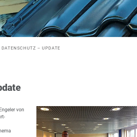
DATENSCHUTZ – UPDATE
pdate
Engeler von
rt-
Thema