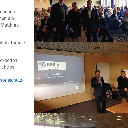
r neuen
ben die
 Matthias
hutz für alle
experten
nk https:
atenschutz-